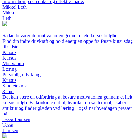
information på en enkel og effektiv måde.
Mikkel Leth
Mikkel
Leth
Sådan bevarer du motivationen gennem hele kursusforløbet
Find din indre drivkraft og hold energien oppe fra første kursusdag
til sidste
Kursus
Kursus
Motivation
Læring
Personlig udvikling
Kursus
Studieteknik
3 min
Det kan være en udfordring at bevare motivationen gennem et helt
kursusforløb. Få konkrete råd til, hvordan du sætter mål, skaber
struktur og finder glæden ved læring – også når hverdagen presser
på.
Tessa Laursen
Tessa
Laursen