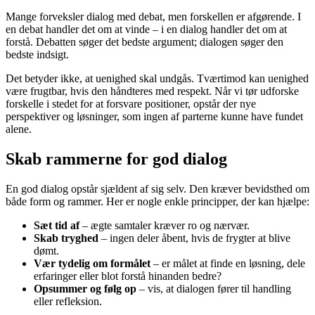
Mange forveksler dialog med debat, men forskellen er afgørende. I
en debat handler det om at vinde – i en dialog handler det om at
forstå. Debatten søger det bedste argument; dialogen søger den
bedste indsigt.
Det betyder ikke, at uenighed skal undgås. Tværtimod kan uenighed
være frugtbar, hvis den håndteres med respekt. Når vi tør udforske
forskelle i stedet for at forsvare positioner, opstår der nye
perspektiver og løsninger, som ingen af parterne kunne have fundet
alene.
Skab rammerne for god dialog
En god dialog opstår sjældent af sig selv. Den kræver bevidsthed om
både form og rammer. Her er nogle enkle principper, der kan hjælpe:
Sæt tid af
– ægte samtaler kræver ro og nærvær.
Skab tryghed
– ingen deler åbent, hvis de frygter at blive
dømt.
Vær tydelig om formålet
– er målet at finde en løsning, dele
erfaringer eller blot forstå hinanden bedre?
Opsummer og følg op
– vis, at dialogen fører til handling
eller refleksion.