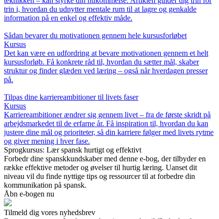
teknikken – kan styrke din hukommelse. Artiklen guider dig trin for
trin i, hvordan du udnytter mentale rum til at lagre og genkalde
information på en enkel og effektiv måde.
Sådan bevarer du motivationen gennem hele kursusforløbet
Kursus
Det kan være en udfordring at bevare motivationen gennem et helt
kursusforløb. Få konkrete råd til, hvordan du sætter mål, skaber
struktur og finder glæden ved læring – også når hverdagen presser
på.
Tilpas dine karriereambitioner til livets faser
Kursus
Karriereambitioner ændrer sig gennem livet – fra de første skridt på
arbejdsmarkedet til de erfarne år. Få inspiration til, hvordan du kan
justere dine mål og prioriteter, så din karriere følger med livets rytme
og giver mening i hver fase.
Sprogkursus: Lær spansk hurtigt og effektivt
Forbedr dine spanskkundskaber med denne e-bog, der tilbyder en
række effektive metoder og øvelser til hurtig læring. Uanset dit
niveau vil du finde nyttige tips og ressourcer til at forbedre din
kommunikation på spansk.
Åbn e-bogen nu
Tilmeld dig vores nyhedsbrev