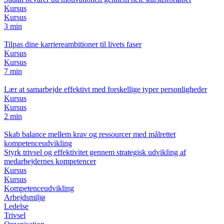
Kursus
Kursus
3 min
Tilpas dine karriereambitioner til livets faser
Kursus
Kursus
7 min
Lær at samarbejde effektivt med forskellige typer personligheder
Kursus
Kursus
2 min
Skab balance mellem krav og ressourcer med målrettet
kompetenceudvikling
Styrk trivsel og effektivitet gennem strategisk udvikling af
medarbejdernes kompetencer
Kursus
Kursus
Kompetenceudvikling
Arbejdsmiljø
Ledelse
Trivsel