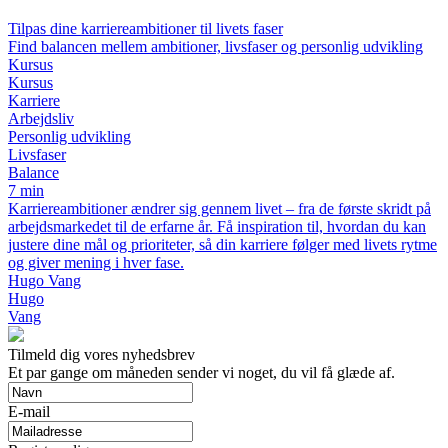
Tilpas dine karriereambitioner til livets faser
Find balancen mellem ambitioner, livsfaser og personlig udvikling
Kursus
Kursus
Karriere
Arbejdsliv
Personlig udvikling
Livsfaser
Balance
7 min
Karriereambitioner ændrer sig gennem livet – fra de første skridt på
arbejdsmarkedet til de erfarne år. Få inspiration til, hvordan du kan
justere dine mål og prioriteter, så din karriere følger med livets rytme
og giver mening i hver fase.
Hugo Vang
Hugo
Vang
Tilmeld dig vores nyhedsbrev
Et par gange om måneden sender vi noget, du vil få glæde af.
E-mail