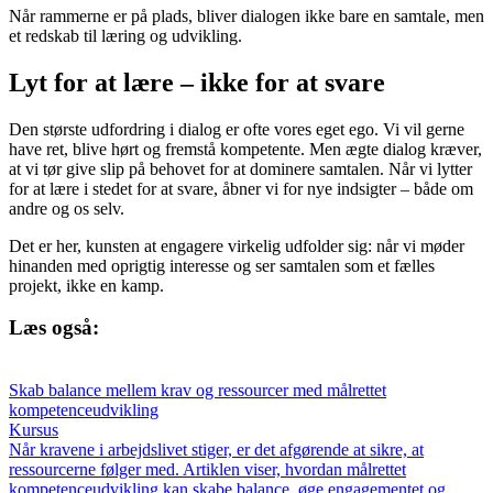
Når rammerne er på plads, bliver dialogen ikke bare en samtale, men
et redskab til læring og udvikling.
Lyt for at lære – ikke for at svare
Den største udfordring i dialog er ofte vores eget ego. Vi vil gerne
have ret, blive hørt og fremstå kompetente. Men ægte dialog kræver,
at vi tør give slip på behovet for at dominere samtalen. Når vi lytter
for at lære i stedet for at svare, åbner vi for nye indsigter – både om
andre og os selv.
Det er her, kunsten at engagere virkelig udfolder sig: når vi møder
hinanden med oprigtig interesse og ser samtalen som et fælles
projekt, ikke en kamp.
Læs også:
Skab balance mellem krav og ressourcer med målrettet
kompetenceudvikling
Kursus
Når kravene i arbejdslivet stiger, er det afgørende at sikre, at
ressourcerne følger med. Artiklen viser, hvordan målrettet
kompetenceudvikling kan skabe balance, øge engagementet og