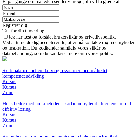
Et par gange om måneden sender vi noget, du vil få glæde af.
E-mail
Registrer dig
Tak for din tilmelding
Jeg har læst og forstået brugervilkår og privatlivspolitik.
Ved at tilmelde dig accepterer du, at vi må kontakte dig med nyheder
og inspiration. Du godkender samtidig vores vilkår og
databehandling, som du kan læse mere om i vores politik.
Skab balance mellem krav og ressourcer med målrettet
kompetenceudvikling
Kursus
Kursus
7 min
Husk bedre med loci-metoden – sådan udnytter du hjernens rum til
effektiv læring
Kursus
Kursus
7 min
Sådan bevarer du motivationen gennem hele kursusforløbet