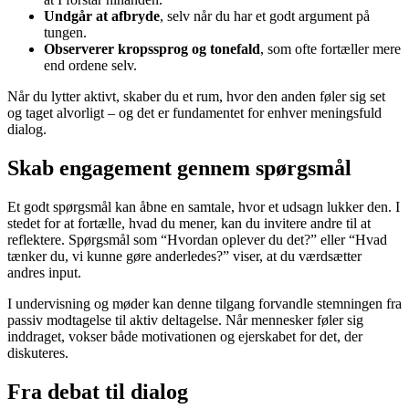
Undgår at afbryde
, selv når du har et godt argument på
tungen.
Observerer kropssprog og tonefald
, som ofte fortæller mere
end ordene selv.
Når du lytter aktivt, skaber du et rum, hvor den anden føler sig set
og taget alvorligt – og det er fundamentet for enhver meningsfuld
dialog.
Skab engagement gennem spørgsmål
Et godt spørgsmål kan åbne en samtale, hvor et udsagn lukker den. I
stedet for at fortælle, hvad du mener, kan du invitere andre til at
reflektere. Spørgsmål som “Hvordan oplever du det?” eller “Hvad
tænker du, vi kunne gøre anderledes?” viser, at du værdsætter
andres input.
I undervisning og møder kan denne tilgang forvandle stemningen fra
passiv modtagelse til aktiv deltagelse. Når mennesker føler sig
inddraget, vokser både motivationen og ejerskabet for det, der
diskuteres.
Fra debat til dialog