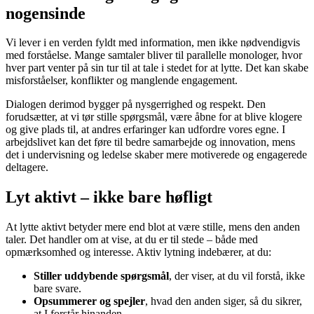
nogensinde
Vi lever i en verden fyldt med information, men ikke nødvendigvis
med forståelse. Mange samtaler bliver til parallelle monologer, hvor
hver part venter på sin tur til at tale i stedet for at lytte. Det kan skabe
misforståelser, konflikter og manglende engagement.
Dialogen derimod bygger på nysgerrighed og respekt. Den
forudsætter, at vi tør stille spørgsmål, være åbne for at blive klogere
og give plads til, at andres erfaringer kan udfordre vores egne. I
arbejdslivet kan det føre til bedre samarbejde og innovation, mens
det i undervisning og ledelse skaber mere motiverede og engagerede
deltagere.
Lyt aktivt – ikke bare høfligt
At lytte aktivt betyder mere end blot at være stille, mens den anden
taler. Det handler om at vise, at du er til stede – både med
opmærksomhed og interesse. Aktiv lytning indebærer, at du:
Stiller uddybende spørgsmål
, der viser, at du vil forstå, ikke
bare svare.
Opsummerer og spejler
, hvad den anden siger, så du sikrer,
at I forstår hinanden.