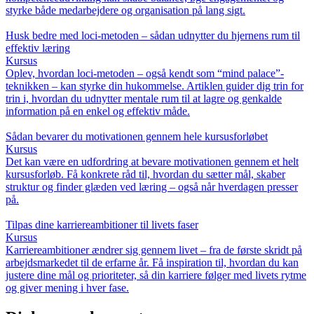
styrke både medarbejdere og organisation på lang sigt.
Husk bedre med loci-metoden – sådan udnytter du hjernens rum til
effektiv læring
Kursus
Oplev, hvordan loci-metoden – også kendt som “mind palace”-
teknikken – kan styrke din hukommelse. Artiklen guider dig trin for
trin i, hvordan du udnytter mentale rum til at lagre og genkalde
information på en enkel og effektiv måde.
Sådan bevarer du motivationen gennem hele kursusforløbet
Kursus
Det kan være en udfordring at bevare motivationen gennem et helt
kursusforløb. Få konkrete råd til, hvordan du sætter mål, skaber
struktur og finder glæden ved læring – også når hverdagen presser
på.
Tilpas dine karriereambitioner til livets faser
Kursus
Karriereambitioner ændrer sig gennem livet – fra de første skridt på
arbejdsmarkedet til de erfarne år. Få inspiration til, hvordan du kan
justere dine mål og prioriteter, så din karriere følger med livets rytme
og giver mening i hver fase.