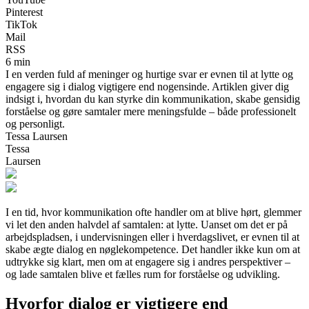
Pinterest
TikTok
Mail
RSS
6 min
I en verden fuld af meninger og hurtige svar er evnen til at lytte og
engagere sig i dialog vigtigere end nogensinde. Artiklen giver dig
indsigt i, hvordan du kan styrke din kommunikation, skabe gensidig
forståelse og gøre samtaler mere meningsfulde – både professionelt
og personligt.
Tessa Laursen
Tessa
Laursen
I en tid, hvor kommunikation ofte handler om at blive hørt, glemmer
vi let den anden halvdel af samtalen: at lytte. Uanset om det er på
arbejdspladsen, i undervisningen eller i hverdagslivet, er evnen til at
skabe ægte dialog en nøglekompetence. Det handler ikke kun om at
udtrykke sig klart, men om at engagere sig i andres perspektiver –
og lade samtalen blive et fælles rum for forståelse og udvikling.
Hvorfor dialog er vigtigere end