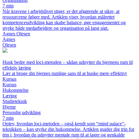
Organisation
7 min
Når kravene i arbejdslivet stiger, er det afgørende at sikre, at
ressourcerne følger med. Artiklen viser, hvordan målrettet
kompetenceudvikling kan skabe balance, øge engagementet og
styrke både medarbejdere og organisation på lang sigt.
Agnes Olesen
Agnes
Olesen
Husk bedre med loci-metoden – sådan udnytter du hjernens rum til
effektiv læring
Lær at bruge din hjernes rumlige sans til at huske mere effektivt
Kursus
Kursus
Hukommelse
Læring
Studieteknik
Hjerne
Personlig udvikling
7 min
Oplev, hvordan loci-metoden – også kendt som “mind palace”-
teknikken – kan styrke din hukommelse. Artiklen guider dig trin for
trin i, hvordan du udnytter mentale rum til at lagre og genkalde