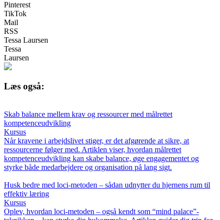
Pinterest
TikTok
Mail
RSS
Tessa Laursen
Tessa
Laursen
Læs også:
Skab balance mellem krav og ressourcer med målrettet
kompetenceudvikling
Kursus
Når kravene i arbejdslivet stiger, er det afgørende at sikre, at
ressourcerne følger med. Artiklen viser, hvordan målrettet
kompetenceudvikling kan skabe balance, øge engagementet og
styrke både medarbejdere og organisation på lang sigt.
Husk bedre med loci-metoden – sådan udnytter du hjernens rum til
effektiv læring
Kursus
Oplev, hvordan loci-metoden – også kendt som “mind palace”-