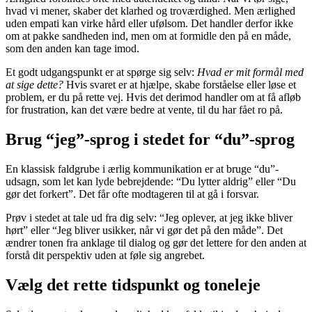
hvad vi mener, skaber det klarhed og troværdighed. Men ærlighed
uden empati kan virke hård eller ufølsom. Det handler derfor ikke
om at pakke sandheden ind, men om at formidle den på en måde,
som den anden kan tage imod.
Et godt udgangspunkt er at spørge sig selv:
Hvad er mit formål med
at sige dette?
Hvis svaret er at hjælpe, skabe forståelse eller løse et
problem, er du på rette vej. Hvis det derimod handler om at få afløb
for frustration, kan det være bedre at vente, til du har fået ro på.
Brug “jeg”-sprog i stedet for “du”-sprog
En klassisk faldgrube i ærlig kommunikation er at bruge “du”-
udsagn, som let kan lyde bebrejdende: “Du lytter aldrig” eller “Du
gør det forkert”. Det får ofte modtageren til at gå i forsvar.
Prøv i stedet at tale ud fra dig selv: “Jeg oplever, at jeg ikke bliver
hørt” eller “Jeg bliver usikker, når vi gør det på den måde”. Det
ændrer tonen fra anklage til dialog og gør det lettere for den anden at
forstå dit perspektiv uden at føle sig angrebet.
Vælg det rette tidspunkt og toneleje