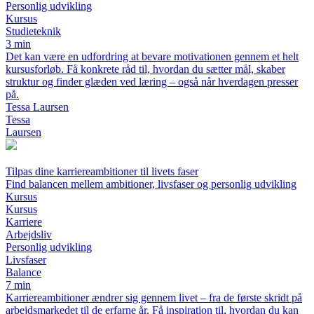
Personlig udvikling
Kursus
Studieteknik
3 min
Det kan være en udfordring at bevare motivationen gennem et helt
kursusforløb. Få konkrete råd til, hvordan du sætter mål, skaber
struktur og finder glæden ved læring – også når hverdagen presser
på.
Tessa Laursen
Tessa
Laursen
Tilpas dine karriereambitioner til livets faser
Find balancen mellem ambitioner, livsfaser og personlig udvikling
Kursus
Kursus
Karriere
Arbejdsliv
Personlig udvikling
Livsfaser
Balance
7 min
Karriereambitioner ændrer sig gennem livet – fra de første skridt på
arbejdsmarkedet til de erfarne år. Få inspiration til, hvordan du kan