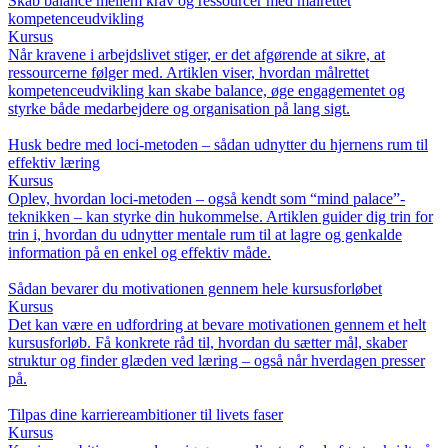
Skab balance mellem krav og ressourcer med målrettet
kompetenceudvikling
Kursus
Når kravene i arbejdslivet stiger, er det afgørende at sikre, at
ressourcerne følger med. Artiklen viser, hvordan målrettet
kompetenceudvikling kan skabe balance, øge engagementet og
styrke både medarbejdere og organisation på lang sigt.
Husk bedre med loci-metoden – sådan udnytter du hjernens rum til
effektiv læring
Kursus
Oplev, hvordan loci-metoden – også kendt som “mind palace”-
teknikken – kan styrke din hukommelse. Artiklen guider dig trin for
trin i, hvordan du udnytter mentale rum til at lagre og genkalde
information på en enkel og effektiv måde.
Sådan bevarer du motivationen gennem hele kursusforløbet
Kursus
Det kan være en udfordring at bevare motivationen gennem et helt
kursusforløb. Få konkrete råd til, hvordan du sætter mål, skaber
struktur og finder glæden ved læring – også når hverdagen presser
på.
Tilpas dine karriereambitioner til livets faser
Kursus