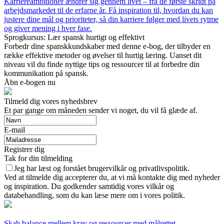
Karriereambitioner ændrer sig gennem livet – fra de første skridt på
arbejdsmarkedet til de erfarne år. Få inspiration til, hvordan du kan
justere dine mål og prioriteter, så din karriere følger med livets rytme
og giver mening i hver fase.
Sprogkursus: Lær spansk hurtigt og effektivt
Forbedr dine spanskkundskaber med denne e-bog, der tilbyder en
række effektive metoder og øvelser til hurtig læring. Uanset dit
niveau vil du finde nyttige tips og ressourcer til at forbedre din
kommunikation på spansk.
Åbn e-bogen nu
Tilmeld dig vores nyhedsbrev
Et par gange om måneden sender vi noget, du vil få glæde af.
E-mail
Registrer dig
Tak for din tilmelding
Jeg har læst og forstået brugervilkår og privatlivspolitik.
Ved at tilmelde dig accepterer du, at vi må kontakte dig med nyheder
og inspiration. Du godkender samtidig vores vilkår og
databehandling, som du kan læse mere om i vores politik.
Skab balance mellem krav og ressourcer med målrettet