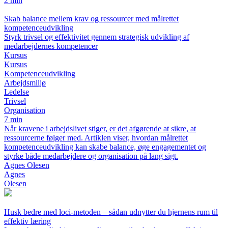
2 min
Skab balance mellem krav og ressourcer med målrettet
kompetenceudvikling
Styrk trivsel og effektivitet gennem strategisk udvikling af
medarbejdernes kompetencer
Kursus
Kursus
Kompetenceudvikling
Arbejdsmiljø
Ledelse
Trivsel
Organisation
7 min
Når kravene i arbejdslivet stiger, er det afgørende at sikre, at
ressourcerne følger med. Artiklen viser, hvordan målrettet
kompetenceudvikling kan skabe balance, øge engagementet og
styrke både medarbejdere og organisation på lang sigt.
Agnes Olesen
Agnes
Olesen
Husk bedre med loci-metoden – sådan udnytter du hjernens rum til
effektiv læring