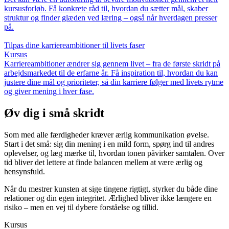
kursusforløb. Få konkrete råd til, hvordan du sætter mål, skaber
struktur og finder glæden ved læring – også når hverdagen presser
på.
Tilpas dine karriereambitioner til livets faser
Kursus
Karriereambitioner ændrer sig gennem livet – fra de første skridt på
arbejdsmarkedet til de erfarne år. Få inspiration til, hvordan du kan
justere dine mål og prioriteter, så din karriere følger med livets rytme
og giver mening i hver fase.
Øv dig i små skridt
Som med alle færdigheder kræver ærlig kommunikation øvelse.
Start i det små: sig din mening i en mild form, spørg ind til andres
oplevelser, og læg mærke til, hvordan tonen påvirker samtalen. Over
tid bliver det lettere at finde balancen mellem at være ærlig og
hensynsfuld.
Når du mestrer kunsten at sige tingene rigtigt, styrker du både dine
relationer og din egen integritet. Ærlighed bliver ikke længere en
risiko – men en vej til dybere forståelse og tillid.
Kursus