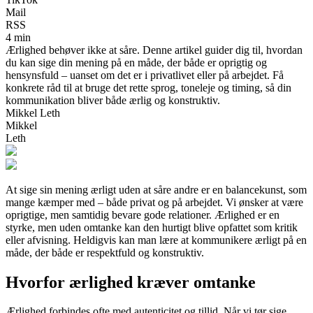
Mail
RSS
4 min
Ærlighed behøver ikke at såre. Denne artikel guider dig til, hvordan
du kan sige din mening på en måde, der både er oprigtig og
hensynsfuld – uanset om det er i privatlivet eller på arbejdet. Få
konkrete råd til at bruge det rette sprog, toneleje og timing, så din
kommunikation bliver både ærlig og konstruktiv.
Mikkel Leth
Mikkel
Leth
At sige sin mening ærligt uden at såre andre er en balancekunst, som
mange kæmper med – både privat og på arbejdet. Vi ønsker at være
oprigtige, men samtidig bevare gode relationer. Ærlighed er en
styrke, men uden omtanke kan den hurtigt blive opfattet som kritik
eller afvisning. Heldigvis kan man lære at kommunikere ærligt på en
måde, der både er respektfuld og konstruktiv.
Hvorfor ærlighed kræver omtanke
Ærlighed forbindes ofte med autenticitet og tillid. Når vi tør sige,