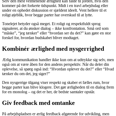
Selv den mest velmenende ærlighed kan falde til jorden, hvis den
kommer på det forkerte tidspunkt. Midt i en travl arbejdsdag eller
under en ophedet diskussion er sjældent ideelt. Vent hellere til et
roligt øjeblik, hvor begge parter har overskud til at lytte.
Tonelejet betyder også meget. Et roligt og respektfuldt sprog
signalerer, at du ønsker dialog – ikke konfrontation. Små ord som
“måske”, “jeg tænker” eller “hvordan ser du det?” kan gøre en stor
forskel for, hvordan budskabet bliver modtaget.
Kombinér ærlighed med nysgerrighed
Ærlig kommunikation handler ikke kun om at udtrykke sig selv, men
også om at være åben for den andens perspektiv. Når du deler din
oplevelse, så spørg også ind: “Hvordan oplever du det?” eller “Hvad
tænker du om det, jeg siger?”
Den nysgerrige tilgang viser respekt og skaber et fælles rum, hvor
begge parter kan blive klogere. Det gør ærligheden til en dialog frem
for en monolog – og det er her, de bedste samtaler opstår.
Giv feedback med omtanke
På arbejdspladsen er ærlig feedback afgørende for udvikling, men