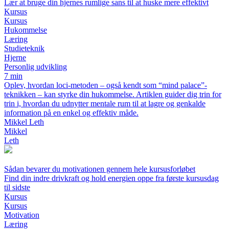
Lær at bruge din hjernes rumlige sans til at huske mere effektivt
Kursus
Kursus
Hukommelse
Læring
Studieteknik
Hjerne
Personlig udvikling
7 min
Oplev, hvordan loci-metoden – også kendt som “mind palace”-
teknikken – kan styrke din hukommelse. Artiklen guider dig trin for
trin i, hvordan du udnytter mentale rum til at lagre og genkalde
information på en enkel og effektiv måde.
Mikkel Leth
Mikkel
Leth
Sådan bevarer du motivationen gennem hele kursusforløbet
Find din indre drivkraft og hold energien oppe fra første kursusdag
til sidste
Kursus
Kursus
Motivation
Læring