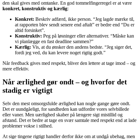
den skal gives med omtanke. En god tommelfingerregel er at være
konkret, konstruktiv og kærlig
:
Konkret:
Beskriv adfærd, ikke person. “Jeg lagde mærke til,
at rapporten blev sendt senere end aftalt” er bedre end “Du er
altid forsinket”.
Konstruktiv:
Peg på løsninger eller alternativer. “Måske kan
vi planlægge en fast deadline sammen?”
Kærlig:
Vis, at du ønsker den andens bedste. “Jeg siger det,
fordi jeg ved, du kan levere noget rigtig godt.”
Når feedback gives med respekt, bliver den lettere at tage imod – og
mere effektiv.
Når ærlighed gør ondt – og hvorfor det
stadig er vigtigt
Selv den mest omsorgsfulde ærlighed kan nogle gange gøre ondt.
Det er uundgåeligt, for sandheden kan udfordre vores selvbillede
eller vaner. Men uærlighed skaber på længere sigt mistillid og
afstand. Det er bedre at tage en svær samtale med respekt end at lade
problemer vokse i stilhed.
At sige tingene rigtigt handler derfor ikke om at undgå ubehag, men