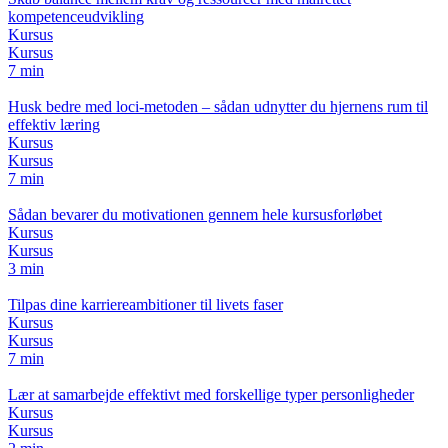
kompetenceudvikling
Kursus
Kursus
7 min
Husk bedre med loci-metoden – sådan udnytter du hjernens rum til
effektiv læring
Kursus
Kursus
7 min
Sådan bevarer du motivationen gennem hele kursusforløbet
Kursus
Kursus
3 min
Tilpas dine karriereambitioner til livets faser
Kursus
Kursus
7 min
Lær at samarbejde effektivt med forskellige typer personligheder
Kursus
Kursus