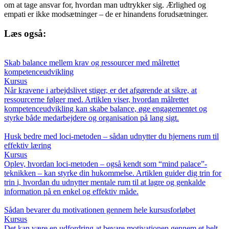
om at tage ansvar for, hvordan man udtrykker sig. Ærlighed og
empati er ikke modsætninger – de er hinandens forudsætninger.
Læs også:
Skab balance mellem krav og ressourcer med målrettet
kompetenceudvikling
Kursus
Når kravene i arbejdslivet stiger, er det afgørende at sikre, at
ressourcerne følger med. Artiklen viser, hvordan målrettet
kompetenceudvikling kan skabe balance, øge engagementet og
styrke både medarbejdere og organisation på lang sigt.
Husk bedre med loci-metoden – sådan udnytter du hjernens rum til
effektiv læring
Kursus
Oplev, hvordan loci-metoden – også kendt som “mind palace”-
teknikken – kan styrke din hukommelse. Artiklen guider dig trin for
trin i, hvordan du udnytter mentale rum til at lagre og genkalde
information på en enkel og effektiv måde.
Sådan bevarer du motivationen gennem hele kursusforløbet
Kursus
Det kan være en udfordring at bevare motivationen gennem et helt